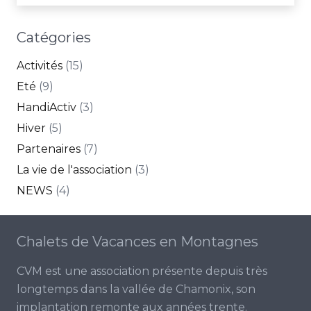
Catégories
Activités
(15)
Eté
(9)
HandiActiv
(3)
Hiver
(5)
Partenaires
(7)
La vie de l'association
(3)
NEWS
(4)
Chalets de Vacances en Montagnes
CVM est une association présente depuis très
longtemps dans la vallée de Chamonix, son
implantation remonte aux années trente.