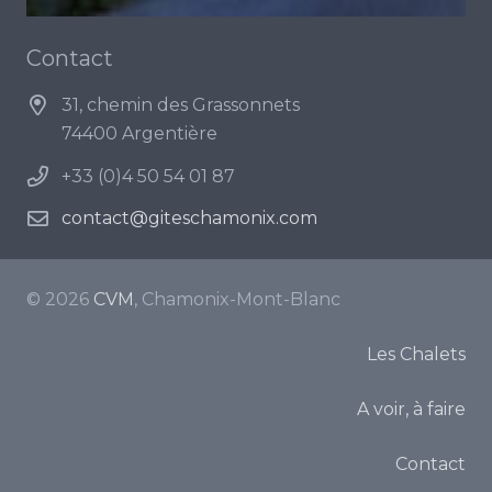
Contact
31, chemin des Grassonnets
74400 Argentière
+33 (0)4 50 54 01 87
contact@giteschamonix.com
© 2026
CVM
, Chamonix-Mont-Blanc
Les Chalets
A voir, à faire
Contact