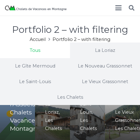
Portfolio 2 – with filtering
Accueil
Portfolio 2 – with filtering
Tous
La Loriaz
Le Gîte Mermoud
Le Nouveau Grassonnet
Le
Saint-
Assemblée
Le Saint-Louis
Le Vieux Grassonnet
La
Louis
générale
Loriaz
Le Vieux
2020 de
Le
Les Chalets
Grasson
l’Association
La
Saint-
Le
Chalets
Loriaz
,
Louis
,
Le Vieux
Nouveau
Le Gîte
Vacances en
Les
Les
Grassonne
Grassonnet
Mermoud
Montagne
Chalets
Chalets
Les Chalet
Le
Le Gîte