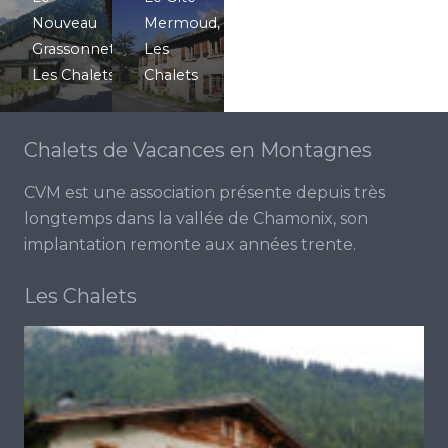
Nouveau
Mermoud
,
Grassonnet
,
Les
Les Chalets
Chalets
Chalets de Vacances en Montagnes
CVM est une association présente depuis très
longtemps dans la vallée de Chamonix, son
implantation remonte aux années trente.
Les Chalets