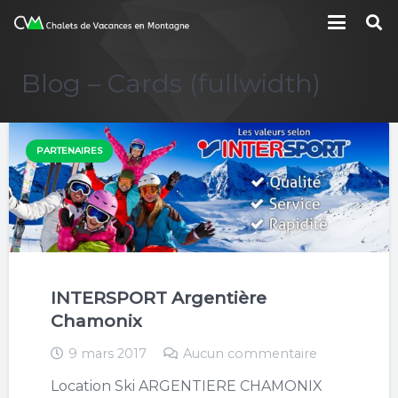
Blog – Cards (fullwidth)
PARTENAIRES
INTERSPORT Argentière
Chamonix
9 mars 2017
Aucun commentaire
Location Ski ARGENTIERE CHAMONIX