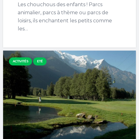
Les chouchous des enfants ! Parcs
animalier, parcs à thème ou parcs de
loisirs, ils enchantent les petits comme
les…
ACTIVITÉS
ETÉ