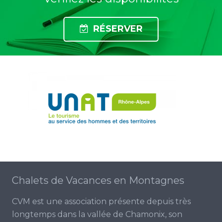
RÉSERVER
Chalets de Vacances en Montagnes
CVM est une association présente depuis très
longtemps dans la vallée de Chamonix, son