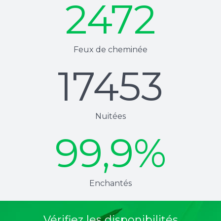
2472
Feux de cheminée
17453
Nuitées
99,9
%
Enchantés
Vérifiez les disponibilités