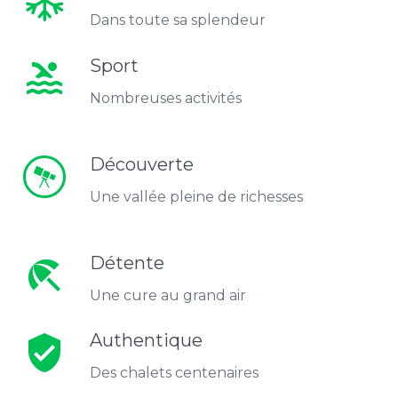
Dans toute sa splendeur
Sport
pool
Nombreuses activités
Découverte
Une vallée pleine de richesses
Détente
beach_access
Une cure au grand air
Authentique
verified_user
Des chalets centenaires