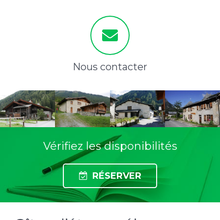
Nous contacter
Le Vieux
La
Le Gîte
Le
Vérifiez les disponibilités
Grassonnet
Loriaz
Mermoud
Nouveau
Grassonnet
RÉSERVER