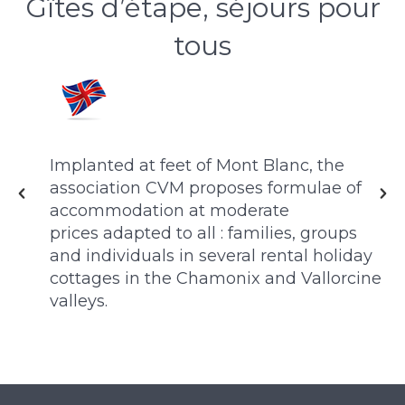
Gîtes d’étape, séjours pour
tous
Implanted at feet of Mont Blanc, the
association CVM proposes formulae of
accommodation at moderate
prices adapted to all : families, groups
a
s
and individuals in several rental holiday
d
cottages in the Chamonix and Vallorcine
V
valleys.