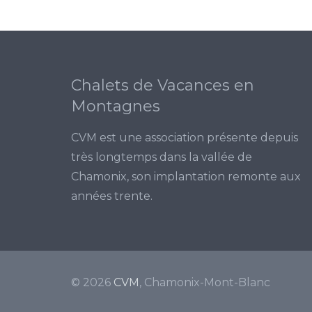
Chalets de Vacances en
Montagnes
CVM est une association présente depuis
très longtemps dans la vallée de
Chamonix, son implantation remonte aux
années trente.
© 2026
CVM
, Chamonix-Mont-Blanc