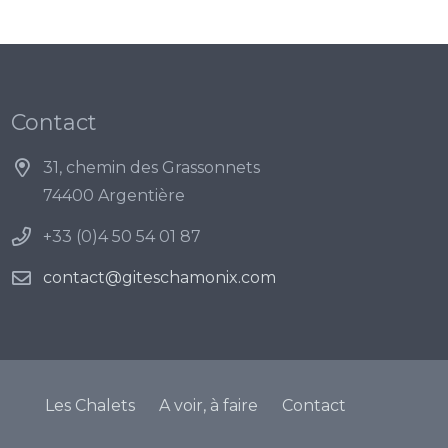
Contact
31, chemin des Grassonnets
74400 Argentière
+33 (0)4 50 54 01 87
contact@giteschamonix.com
Les Chalets
A voir, à faire
Contact