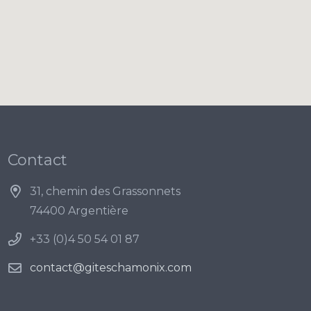
Contact
31, chemin des Grassonnets
74400 Argentière
+33 (0)4 50 54 01 87
contact@giteschamonix.com