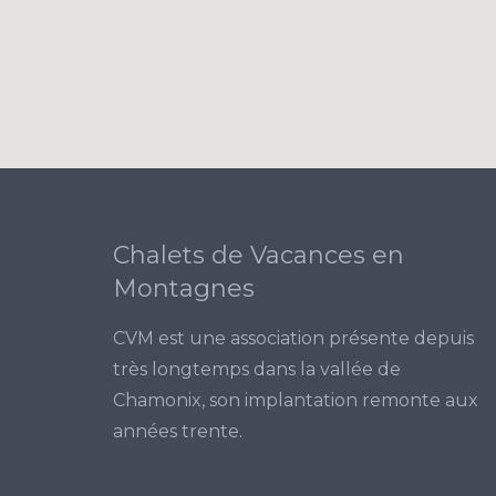
Chalets de Vacances en
Montagnes
CVM est une association présente depuis
très longtemps dans la vallée de
Chamonix, son implantation remonte aux
années trente.